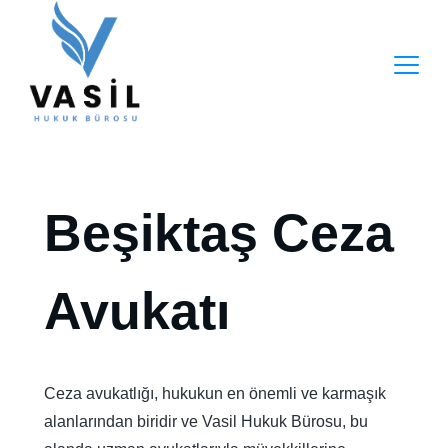
Skip
to
content
Beşiktaş Ceza
Avukatı
Ceza avukatlığı, hukukun en önemli ve karmaşık
alanlarından biridir ve Vasil Hukuk Bürosu, bu